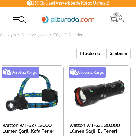
1500₺ Üzeri Alışverişlerde Kargo Ücretsiz!
0
>
>
Anasayfa
Fener ve Işıldak
Güçlü El Fenerleri
Filtreleme
Sıralama
Ücretsiz Kargo
Ücretsiz Kargo
Watton WT-627 12000
Watton WT-631 30.000
Lümen Şarjlı Kafa Feneri
Lümen Şarjlı El Feneri